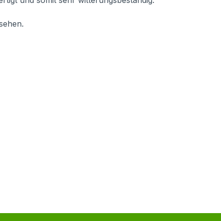
ertigt und somit sehr witterungsbeständig.
sehen.