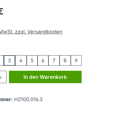
eis:
€
. MwSt. zzgl. Versandkosten
swählen
3
4
5
6
7
8
9
 Anzahl: Gib den gewünschten Wert ein 
In den Warenkorb
mmer:
H2100.016.3