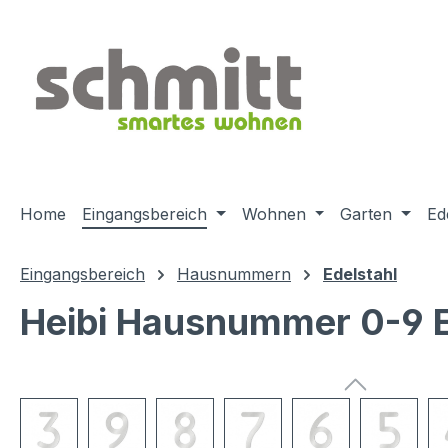
m Hauptinhalt springen
Zur Suche springen
Zur Hauptnavigation springen
Home
Eingangsbereich
Wohnen
Garten
Ed
Eingangsbereich
Hausnummern
Edelstahl
Heibi Hausnummer 0-9 
Bildergalerie überspringen