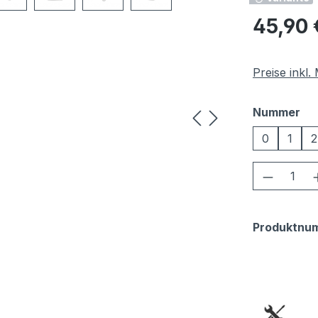
Regulärer Pr
45,90 
Preise inkl
au
Nummer
0
1
2
Produkt
Produktnu