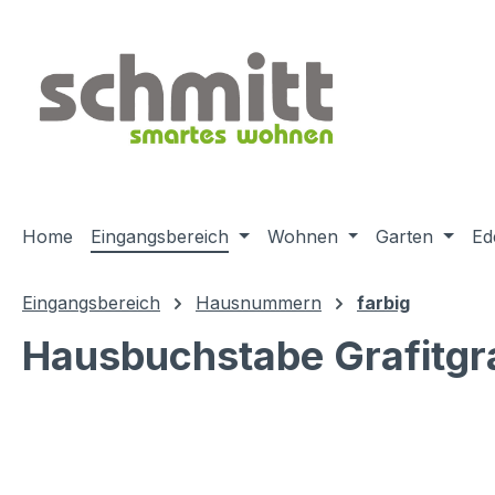
m Hauptinhalt springen
Zur Suche springen
Zur Hauptnavigation springen
Home
Eingangsbereich
Wohnen
Garten
Ed
Eingangsbereich
Hausnummern
farbig
Hausbuchstabe Grafitg
Bildergalerie überspringen