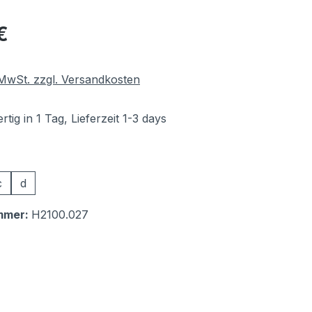
eis:
€
. MwSt. zzgl. Versandkosten
tig in 1 Tag, Lieferzeit 1-3 days
auswählen
c
d
mmer:
H2100.027