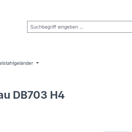
elstahlgeländer
rau DB703 H4