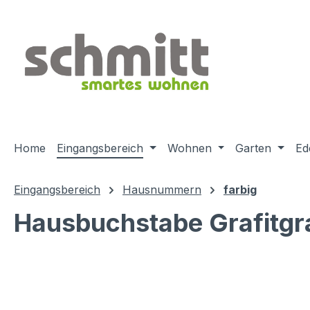
m Hauptinhalt springen
Zur Suche springen
Zur Hauptnavigation springen
Home
Eingangsbereich
Wohnen
Garten
Ed
Eingangsbereich
Hausnummern
farbig
Hausbuchstabe Grafitg
Bildergalerie überspringen