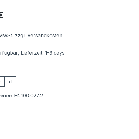
eis:
€
. MwSt. zzgl. Versandkosten
fügbar, Lieferzeit: 1-3 days
auswählen
c
d
mmer:
H2100.027.2