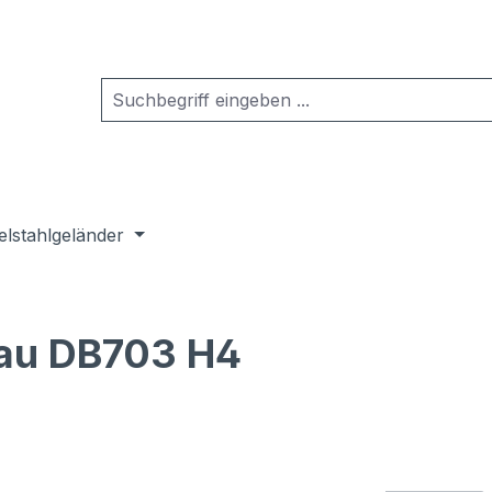
elstahlgeländer
rau DB703 H4