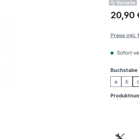
Variante
Regulärer Pr
20,90 
Preise inkl
Sofort ver
Buchstabe
a
b
Produktnu