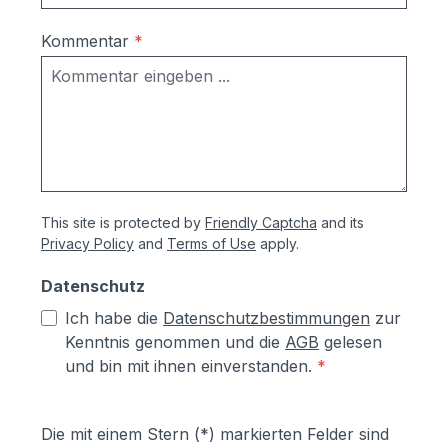
Korrosionsschutzmaßnahmen (Angaben
vom Hersteller):- Kästen aus
Kommentar
*
sendzimierverzinktem Stahl (verformbar
ohne Abspringen der Beschichtung,
zusätzlich hoher Aluminiumanteil d.h.
hoher Korrosionsschutz)- Teile aus
sendzimirverzinktem Stahl werden vor
dem Pulverbeschichten Eisen-
phosphatiert, Aluminiumteile chromfrei
This site is protected by
Friendly Captcha
and its
chromatiert- Zusätzlich erhalten alle
Privacy Policy
and
Terms of Use
apply.
Aluminium- und Stahlteile, Ausnahme
eloxierte Oberflächen, eine
Datenschutz
lösungsmittelfreie Pulverlackierung (z.T.
Ich habe die
Datenschutzbestimmungen
zur
auch Kunststoffbeschichtung genannt) mit
Kenntnis genommen und die
AGB
gelesen
Polyesterpulver in Fassadenqualität, dies
und bin mit ihnen einverstanden.
*
garantiert UV- und Wetterbeständigkeit-
Stärke der Pulverbeschichtung
mindestens ca. 70 µm
Die mit einem Stern (*) markierten Felder sind