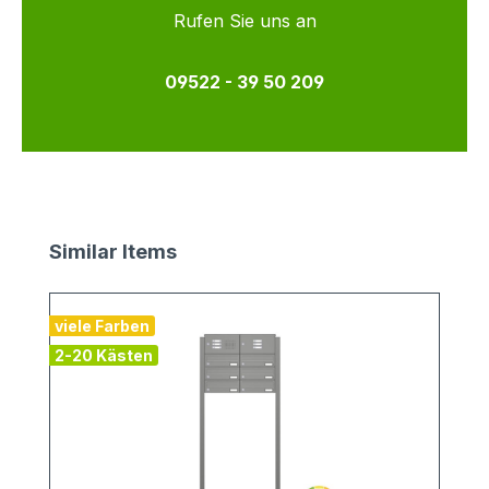
Rufen Sie uns an
09522 - 39 50 209
Produktgalerie überspringen
Similar Items
viele Farben
v
2-20 Kästen
1