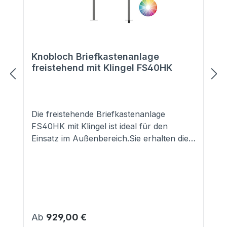
Knobloch Briefkastenanlage
freistehend mit Klingel FS40HK
Die freistehende Briefkastenanlage
FS40HK mit Klingel ist ideal für den
Einsatz im Außenbereich.Sie erhalten die
Anlage mit 2-20 Kästen in vielen Farben,
z.B. Anthrazit, Grau, Weiß, DB703, ...Die
perfekte Verkleidung sorgt für einen
optimalen Schutz vor jeglichen Wind- und
Wettereinflüssen.Die Briefkästen sind nach
den aktuellen Vorschriften gemäß EN
Regulärer Preis:
Ab
929,00 €
13724 genormt.Lieferung erfolgt komplett