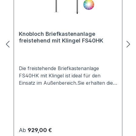
Knobloch Briefkastenanlage
freistehend mit Klingel FS40HK
Die freistehende Briefkastenanlage
FS40HK mit Klingel ist ideal für den
Einsatz im Außenbereich.Sie erhalten die
Anlage mit 2-20 Kästen in vielen Farben,
z.B. Anthrazit, Grau, Weiß, DB703, ...Die
perfekte Verkleidung sorgt für einen
optimalen Schutz vor jeglichen Wind- und
Wettereinflüssen.Die Briefkästen sind nach
den aktuellen Vorschriften gemäß EN
Regulärer Preis:
Ab
929,00 €
13724 genormt.Lieferung erfolgt komplett