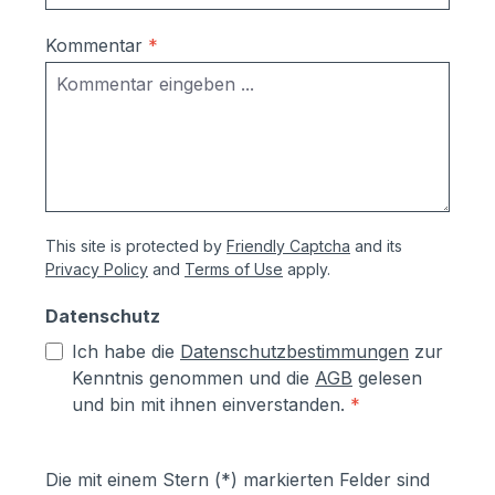
Korrosionsschutzmaßnahmen (Angaben
vom Hersteller):- Kästen aus
Kommentar
*
sendzimierverzinktem Stahl (verformbar
ohne Abspringen der Beschichtung,
zusätzlich hoher Aluminiumanteil d.h.
hoher Korrosionsschutz)- Teile aus
sendzimirverzinktem Stahl werden vor
dem Pulverbeschichten Eisen-
phosphatiert, Aluminiumteile chromfrei
This site is protected by
Friendly Captcha
and its
chromatiert- Zusätzlich erhalten alle
Privacy Policy
and
Terms of Use
apply.
Aluminium- und Stahlteile, Ausnahme
eloxierte Oberflächen, eine
Datenschutz
lösungsmittelfreie Pulverlackierung (z.T.
Ich habe die
Datenschutzbestimmungen
zur
auch Kunststoffbeschichtung genannt) mit
Kenntnis genommen und die
AGB
gelesen
Polyesterpulver in Fassadenqualität, dies
und bin mit ihnen einverstanden.
*
garantiert UV- und Wetterbeständigkeit-
Stärke der Pulverbeschichtung
mindestens ca. 70 µm
Die mit einem Stern (*) markierten Felder sind