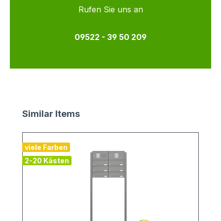
Rufen Sie uns an
09522 - 39 50 209
Produktgalerie überspringen
Similar Items
viele Farben
v
2-20 Kästen
1