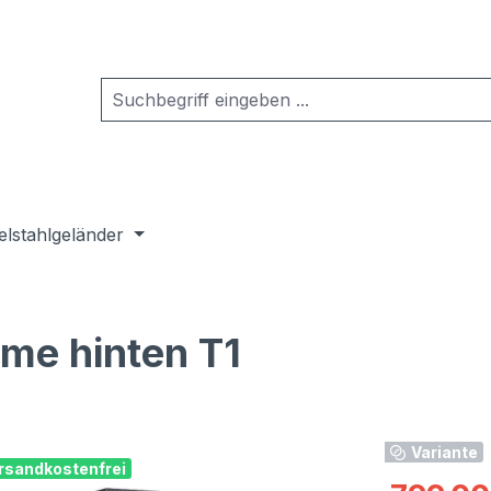
elstahlgeländer
me hinten T1
Variante
rsandkostenfrei
Verkaufspre