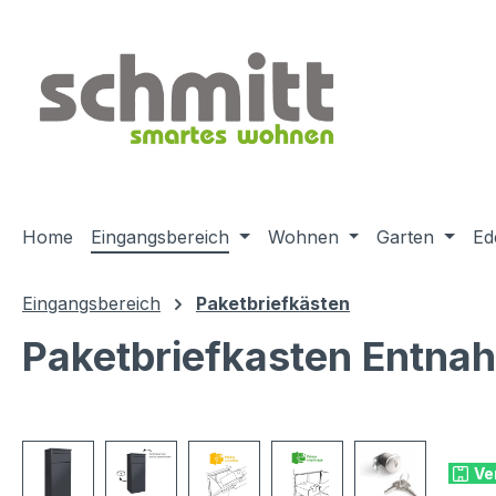
m Hauptinhalt springen
Zur Suche springen
Zur Hauptnavigation springen
Home
Eingangsbereich
Wohnen
Garten
Ed
Eingangsbereich
Paketbriefkästen
Paketbriefkasten Entnah
Bildergalerie überspringen
Ve