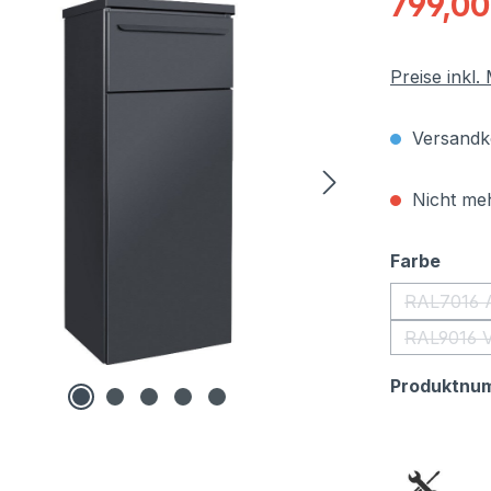
799,00
Preise inkl
Versandko
Nicht meh
ausw
Farbe
RAL7016 A
RAL9016 V
Produktnu