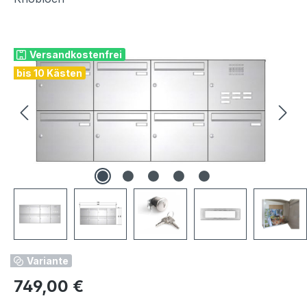
Bildergalerie überspringen
Versandkostenfrei
bis 10 Kästen
Variante
Regulärer Preis:
749,00 €