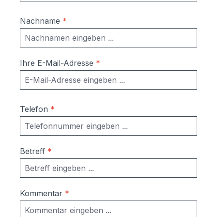
Verkleidung:Briefkasten einzeln: 370 x 330
x 100 mm (BHT)Einwurfschlitz: 325 x 32
Nachname
*
mm (BH); EN13724 konform; geeignet für
DIN A4 Umschläge Maße mit
Verkleidung:Briefkasten einzeln: 370 x 330
x 100 mm (BHT)Einwurfschlitz: 325 x 32
Ihre E-Mail-Adresse
*
mm (BH); EN13724 konform; geeignet für
DIN A4 Umschläge Sie brauchen mehr
als 12 Briefkästen? Gerne erstellen wir
Ihnen ein Angebot. Rufen Sie uns an oder
Telefon
*
schicken Sie uns eine E-Mail. Wir melden
uns umgehend bei Ihnen.
Betreff
*
Kommentar
*