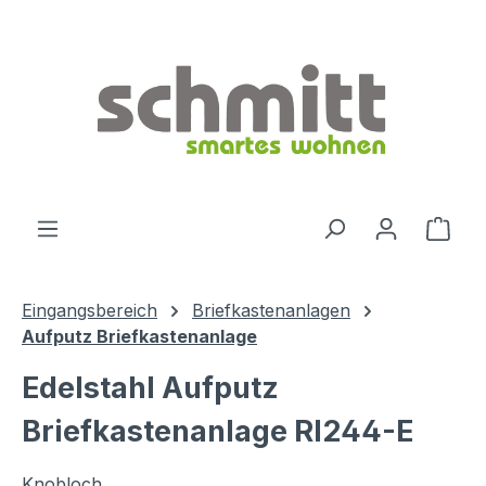
Zum Hauptinhalt springen
Ware
Eingangsbereich
Briefkastenanlagen
Aufputz Briefkastenanlage
Edelstahl Aufputz
Briefkastenanlage RI244-E
Knobloch