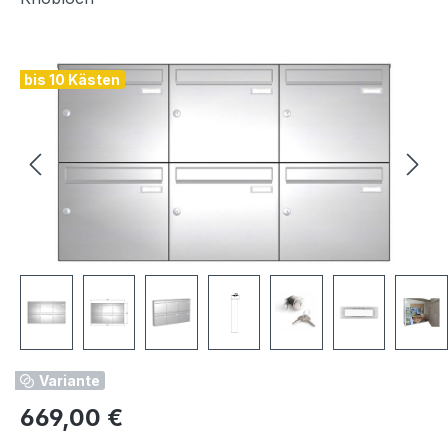
Bildergalerie überspringen
bis 10 Kästen
Variante
Regulärer Preis:
669,00 €