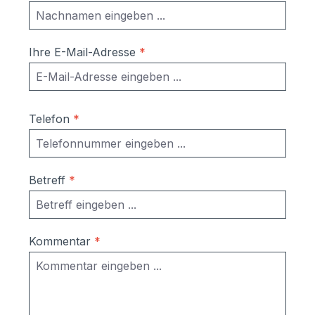
DIN A4 Umschläge Maße mit
Verkleidung:Briefkasten einzeln: 370 x 330
x 100 mm (BHT)Einwurfschlitz: 325 x 32
Ihre E-Mail-Adresse
*
mm (BH); EN13724 konform; geeignet für
DIN A4 Umschläge Sie brauchen mehr
als 12 Briefkästen? Gerne erstellen wir
Ihnen ein Angebot. Rufen Sie uns an oder
Telefon
*
schicken Sie uns eine E-Mail. Wir melden
uns umgehend bei Ihnen.
Betreff
*
Kommentar
*