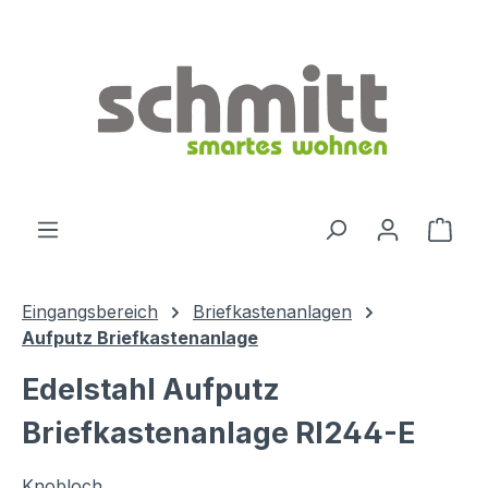
Zum Hauptinhalt springen
Ware
Eingangsbereich
Briefkastenanlagen
Aufputz Briefkastenanlage
Edelstahl Aufputz
Briefkastenanlage RI244-E
Knobloch