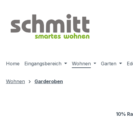
m Hauptinhalt springen
Zur Suche springen
Zur Hauptnavigation springen
Home
Eingangsbereich
Wohnen
Garten
Ed
Wohnen
Garderoben
10% Ra