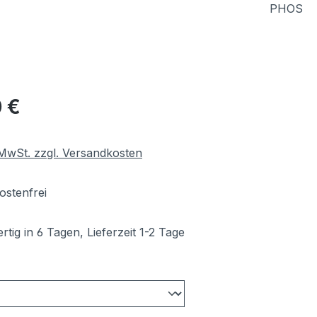
PHOS
eis:
 €
. MwSt. zzgl. Versandkosten
stenfrei
tig in 6 Tagen, Lieferzeit 1-2 Tage
ählen