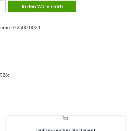
 Anzahl: Gib den gewünschten Wert ein 
In den Warenkorb
mmer:
G2500.002.1
2026;
Umfangreiches Sortiment