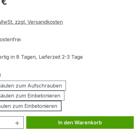
 €
. MwSt. zzgl. Versandkosten
stenfrei
tig in 8 Tagen, Lieferzeit 2-3 Tage
auswählen
g
säulen zum Aufschrauben
äulen zum Einbetonieren
äulen zum Einbetonieren
 Anzahl: Gib den gewünschten Wert ein 
In den Warenkorb