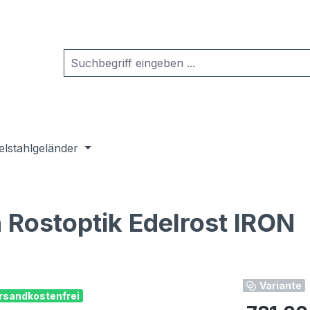
elstahlgeländer
 Rostoptik Edelrost IRON
Variante
rsandkostenfrei
Regulärer Pr