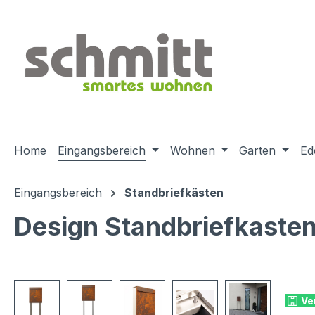
m Hauptinhalt springen
Zur Suche springen
Zur Hauptnavigation springen
Home
Eingangsbereich
Wohnen
Garten
Ed
Eingangsbereich
Standbriefkästen
Design Standbriefkasten
Bildergalerie überspringen
Ve