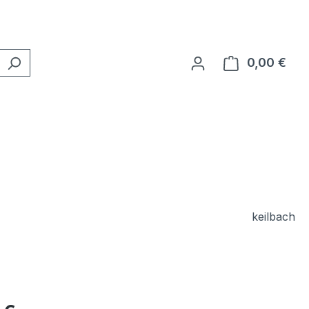
0,00 €
Ware
keilbach
eis: