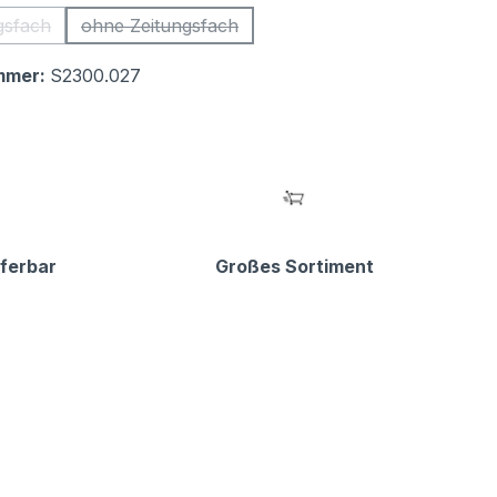
gsfach
ohne Zeitungsfach
iese Option ist zurzeit nicht verfügbar.)
(Diese Option ist zurzeit nicht verfügbar.)
mmer:
S2300.027
eferbar
Großes Sortiment