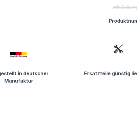
mit Zeitun
(D
Produktnu
estellt in deutscher
Ersatzteile günstig li
Manufaktur