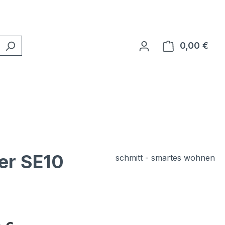
0,00 €
Ware
er SE10
schmitt - smartes wohnen
eis: