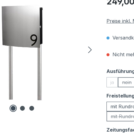
249,00
Preise inkl
Versandko
Nicht meh
Ausführung 
ja
nein
(Diese Opti
(Die
Freistellun
mit Rundr
mit Rundr
Zeitungsfa