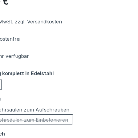
 €
. MwSt. zzgl. Versandkosten
stenfrei
r verfügbar
auswählen
komplett in Edelstahl
on ist zurzeit nicht verfügbar.)
se Option ist zurzeit nicht verfügbar.)
auswählen
g
ohrsäulen zum Aufschrauben
ohrsäulen zum Einbetonieren
(Diese Option ist zurzeit nicht verfügbar.)
auswählen
ch