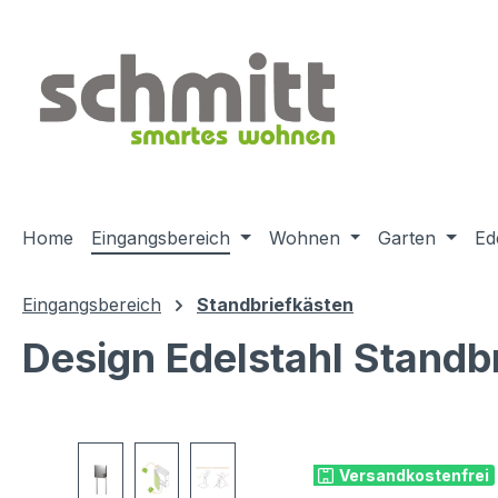
m Hauptinhalt springen
Zur Suche springen
Zur Hauptnavigation springen
Home
Eingangsbereich
Wohnen
Garten
Ed
Eingangsbereich
Standbriefkästen
Design Edelstahl Stand
Bildergalerie überspringen
Versandkostenfrei