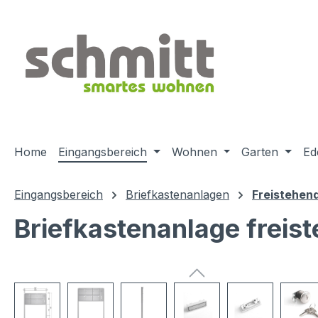
m Hauptinhalt springen
Zur Suche springen
Zur Hauptnavigation springen
Home
Eingangsbereich
Wohnen
Garten
Ed
Eingangsbereich
Briefkastenanlagen
Freistehen
Briefkastenanlage freist
Bildergalerie überspringen