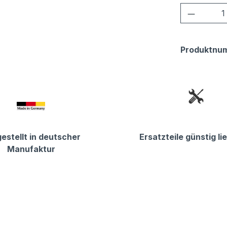
Produkt
Produktnu
estellt in deutscher
Ersatzteile günstig li
Manufaktur