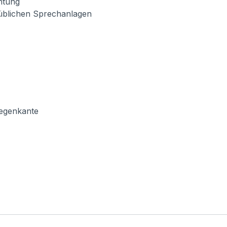
chtung
lsüblichen Sprechanlagen
Regenkante