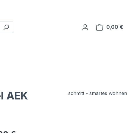
0,00 €
Ware
el AEK
schmitt - smartes wohnen
eis: