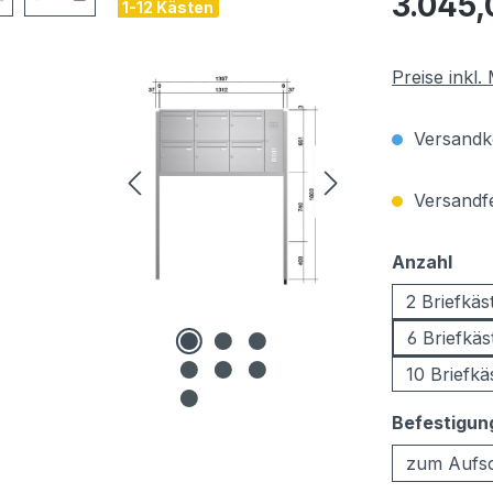
3.045,
1-12 Kästen
Preise inkl
Versandko
Versandfer
aus
Anzahl
2 Briefkäs
6 Briefkäs
10 Briefkä
Befestigun
zum Aufs