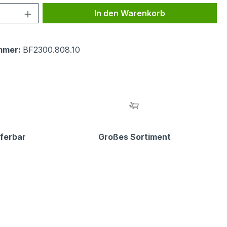
 Anzahl: Gib den gewünschten Wert ein 
In den Warenkorb
mmer:
BF2300.808.10
eferbar
Großes Sortiment