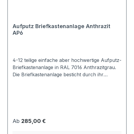
Aufputz Briefkastenanlage Anthrazit
AP6
4-12 teilige einfache aber hochwertige Aufputz-
Briefkastenanlage in RAL 7016 Anthrazitgrau.
Die Briefkastenanlage besticht durch ihr
schlichtes Design. Das Namensschild ist
austauschbar. Der Briefasten selbst ist
EN13724 konform, so dass Briefe der Größe
DIN A4 nicht geknickt werden müssen.Sowohl
für den Innen- aus auch den Außenberich
geeignet. Aussattung je Briefkasten: 2
Regulärer Preis:
Ab
285,00 €
Schlüssel (bei Verlust nachbestellbar)
Posthaltebügel; verhindert das Herausfallen der