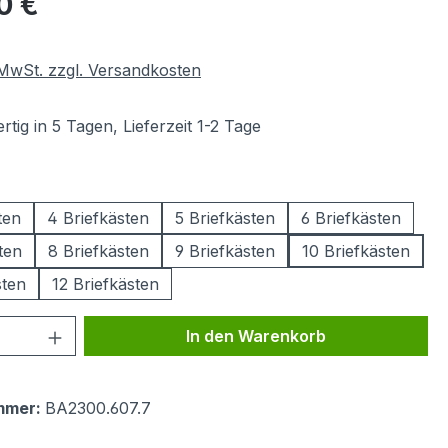
0 €
. MwSt. zzgl. Versandkosten
tig in 5 Tagen, Lieferzeit 1-2 Tage
wählen
ten
4 Briefkästen
5 Briefkästen
6 Briefkästen
ten
8 Briefkästen
9 Briefkästen
10 Briefkästen
sten
12 Briefkästen
 Anzahl: Gib den gewünschten Wert ein 
In den Warenkorb
mmer:
BA2300.607.7