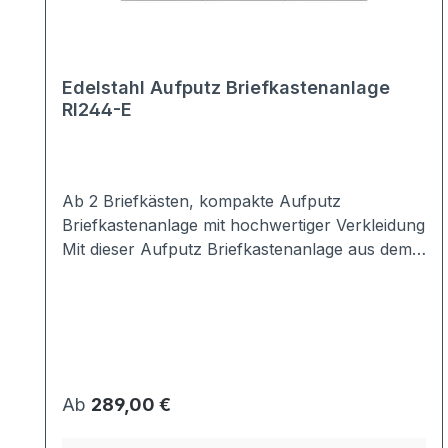
Edelstahl Aufputz Briefkastenanlage
RI244-E
Ab 2 Briefkästen, kompakte Aufputz
Briefkastenanlage mit hochwertiger Verkleidung
Mit dieser Aufputz Briefkastenanlage aus dem
Hause Max Knobloch entscheiden Sie sich für
ein hochwertiges Produkt, das Ihnen lange
Freude bereiten wird.Durch die optimale
Verkleidung ist sie vor Wind und Wetter bestens
geschützt.Die Kästen entsprechen der Norm
EN 13724, dh. Briefe der Größe DIN A4
Regulärer Preis:
Ab
289,00 €
müssen nicht geknickt werden. Maße:Kasten
einzeln: 370x330x100 mm (BxHxT); EN 13724