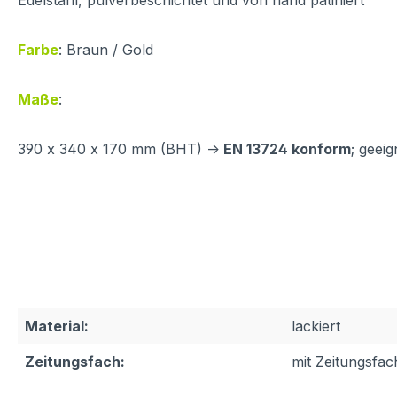
Edelstahl, pulverbeschichtet und von hand patiniert
Farbe
: Braun / Gold
Maße
:
390 x 340 x 170 mm (BHT) ->
EN 13724 konform
; geei
Material:
lackiert
Zeitungsfach:
mit Zeitungsfac