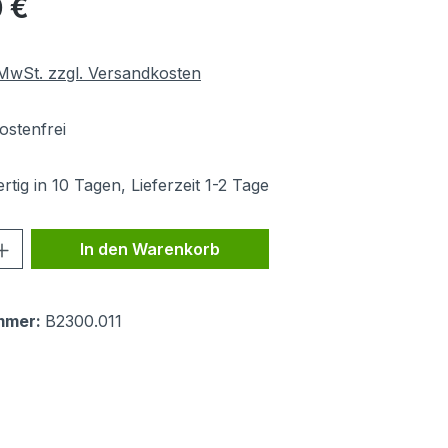
 €
. MwSt. zzgl. Versandkosten
stenfrei
tig in 10 Tagen, Lieferzeit 1-2 Tage
 Anzahl: Gib den gewünschten Wert ein 
In den Warenkorb
mmer:
B2300.011