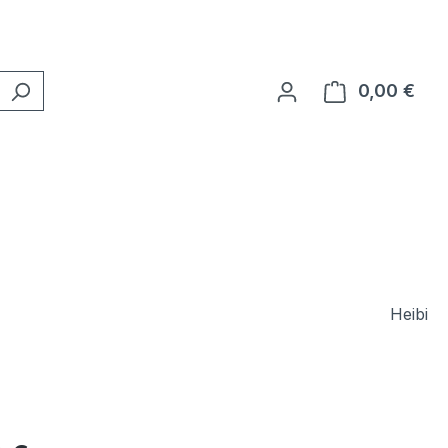
0,00 €
Ware
Heibi
eis: