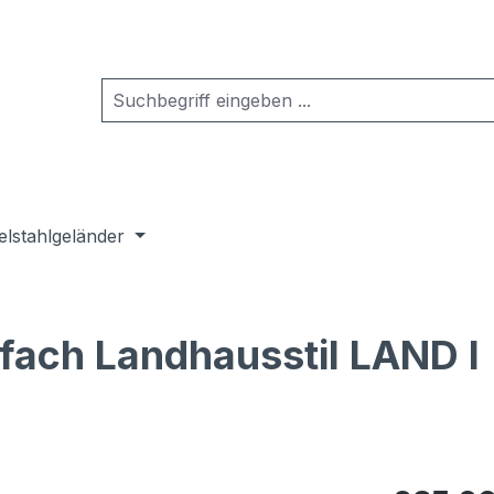
elstahlgeländer
sfach Landhausstil LAND I
Regulärer Pr