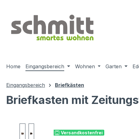
m Hauptinhalt springen
Zur Suche springen
Zur Hauptnavigation springen
Home
Eingangsbereich
Wohnen
Garten
Ed
Eingangsbereich
Briefkästen
Briefkasten mit Zeitung
Bildergalerie überspringen
Versandkostenfrei