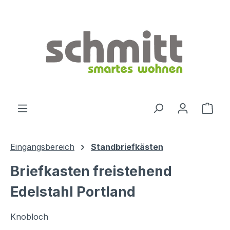
Zum Hauptinhalt springen
Ware
Eingangsbereich
Standbriefkästen
Briefkasten freistehend
Edelstahl Portland
Knobloch