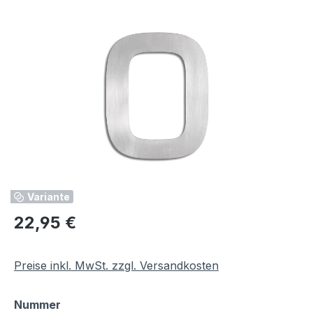
Bildergalerie überspringen
Variante
Regulärer Preis:
22,95 €
Preise inkl. MwSt. zzgl. Versandkosten
auswählen
Nummer