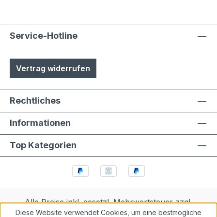
Service-Hotline
Vertrag widerrufen
Rechtliches
Informationen
Top Kategorien
Alle Preise inkl. gesetzl. Mehrwertsteuer zzgl.
Diese Website verwendet Cookies, um eine bestmögliche
Versandkosten
und ggf. Nachnahmegebühren, wenn