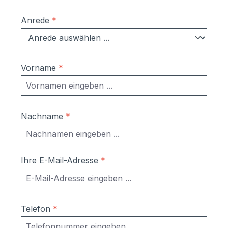
LiterEinwurfschlitz: 327 x 34 mm
(BH)Material:verzinktes Stahlblech,
Anrede
*
pulverlackiertFarbe: RAL 7016
AnthrazitgrauLieferumfang: 2
SchlüsselMontageanleitung
Vorname
*
Nachname
*
Ihre E-Mail-Adresse
*
Telefon
*