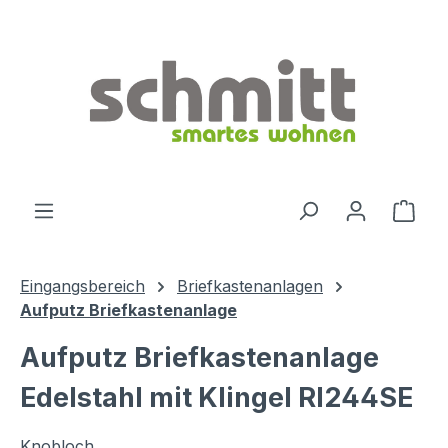
Zum Hauptinhalt springen
Ware
Eingangsbereich
Briefkastenanlagen
Aufputz Briefkastenanlage
Aufputz Briefkastenanlage
Edelstahl mit Klingel RI244SE
Knobloch