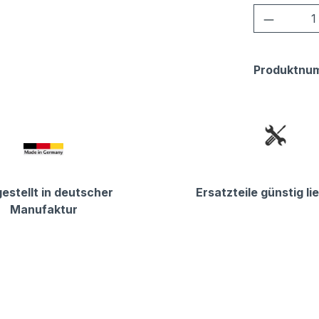
Produkt
Produktnu
estellt in deutscher
Ersatzteile günstig li
Manufaktur