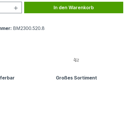
 Anzahl: Gib den gewünschten Wert ein 
In den Warenkorb
mmer:
BM2300.520.8
eferbar
Großes Sortiment