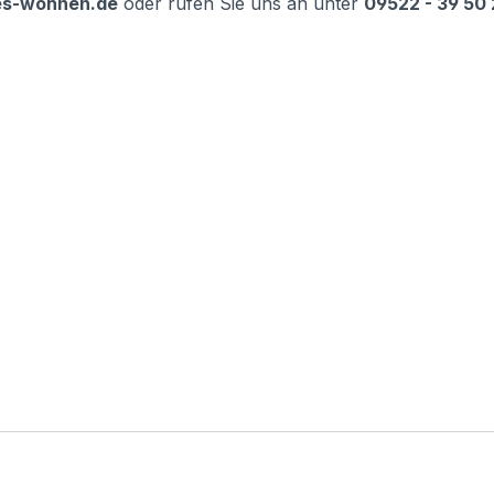
es-wohnen.de
oder rufen Sie uns an unter
09522 - 39 50