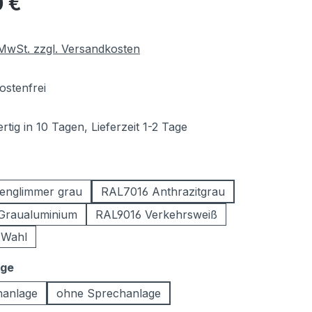
0 €
. MwSt. zzgl. Versandkosten
stenfrei
tig in 10 Tagen, Lieferzeit 1-2 Tage
ählen
englimmer grau
RAL7016 Anthrazitgrau
Graualuminium
RAL9016 Verkehrsweiß
 Wahl
auswählen
age
hanlage
ohne Sprechanlage