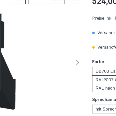
524,0
Preise inkl
Versandko
Versandfer
ausw
Farbe
DB703 Eis
RAL9007 
RAL nach
Sprechanl
mit Sprec