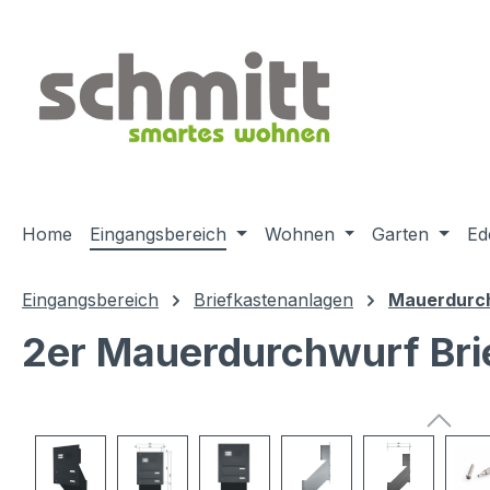
m Hauptinhalt springen
Zur Suche springen
Zur Hauptnavigation springen
Home
Eingangsbereich
Wohnen
Garten
Ed
Eingangsbereich
Briefkastenanlagen
Mauerdurch
2er Mauerdurchwurf Bri
Bildergalerie überspringen