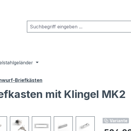
elstahlgeländer
wurf-Briefkästen
efkasten mit Klingel MK2
Variante
Regulärer Pr