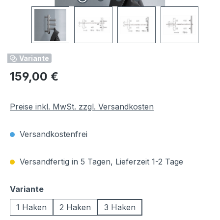
Variante
Regulärer Preis:
159,00 €
Preise inkl. MwSt. zzgl. Versandkosten
Versandkostenfrei
Versandfertig in 5 Tagen, Lieferzeit 1-2 Tage
auswählen
Variante
1 Haken
2 Haken
3 Haken